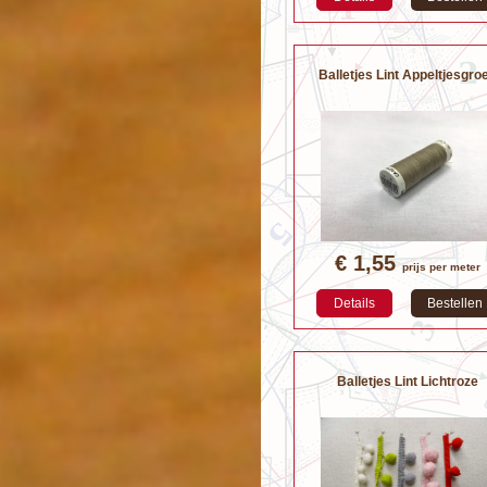
Balletjes Lint Appeltjesgro
€ 1,55
prijs per meter
Details
Bestellen
Balletjes Lint Lichtroze