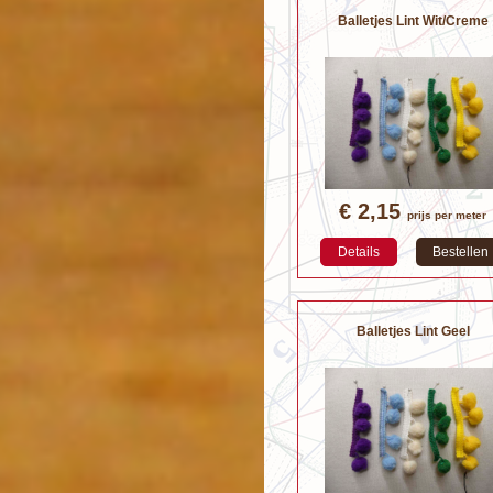
Balletjes Lint Wit/Creme
€ 2,15
prijs per meter
Details
Bestellen
Balletjes Lint Geel