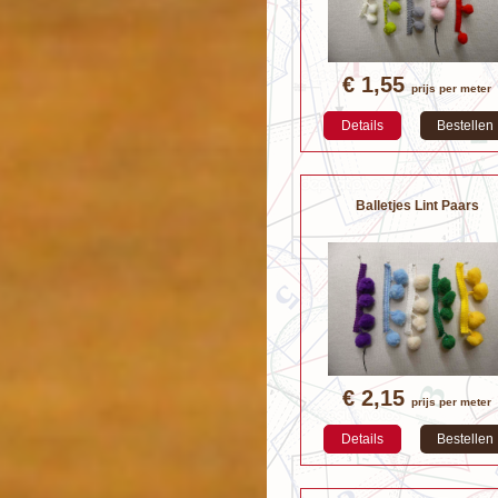
€ 1,55
prijs per meter
Details
Bestellen
Balletjes Lint Paars
€ 2,15
prijs per meter
Details
Bestellen