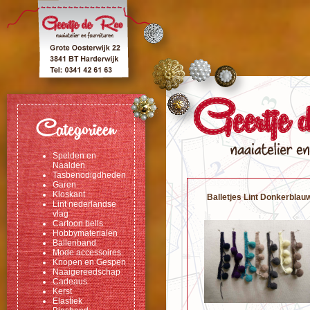
Categorieen
Spelden en
Naalden
Tasbenodigdheden
Garen
Kloskant
Balletjes Lint Donkerblau
Lint nederlandse
vlag
Cartoon bells
Hobbymaterialen
Ballenband
Mode accessoires
Knopen en Gespen
Naaigereedschap
Cadeaus
Kerst
Elastiek