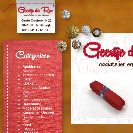
Categorieen
Spelden en
Naalden
Tasbenodigdheden
Garen
Kloskant
Lint nederlandse
vlag
Cartoon bells
Hobbymaterialen
Ballenband
Mode accessoires
Knopen en Gespen
Naaigereedschap
Cadeaus
Kerst
Elastiek