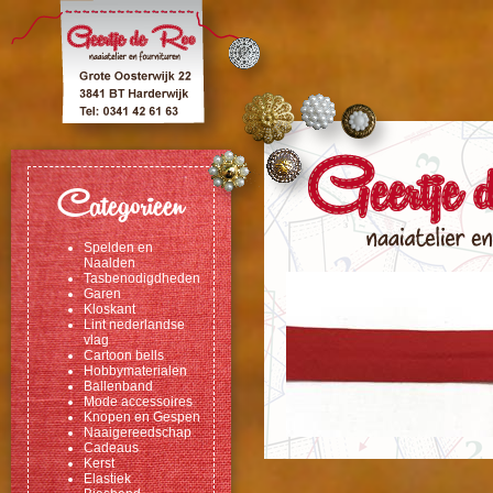
Categorieen
Spelden en
Naalden
Tasbenodigdheden
Garen
Kloskant
Lint nederlandse
vlag
Cartoon bells
Hobbymaterialen
Ballenband
Mode accessoires
Knopen en Gespen
Naaigereedschap
Cadeaus
Kerst
Elastiek