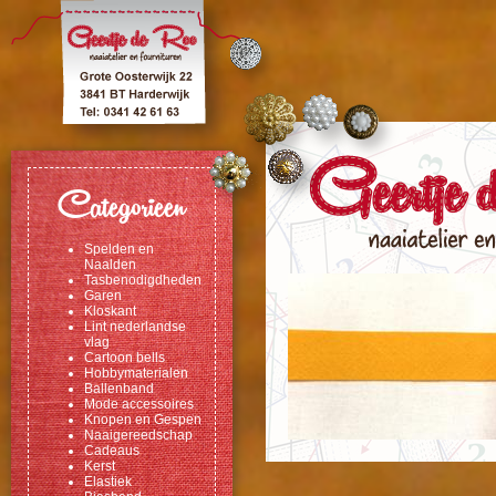
Categorieen
Spelden en
Naalden
Tasbenodigdheden
Garen
Kloskant
Lint nederlandse
vlag
Cartoon bells
Hobbymaterialen
Ballenband
Mode accessoires
Knopen en Gespen
Naaigereedschap
Cadeaus
Kerst
Elastiek