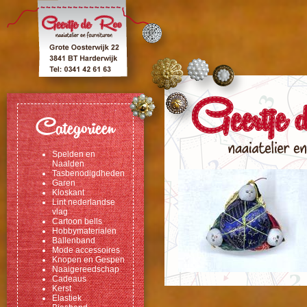
Categorieen
Spelden en
Naalden
Tasbenodigdheden
Garen
Kloskant
Lint nederlandse
vlag
Cartoon bells
Hobbymaterialen
Ballenband
Mode accessoires
Knopen en Gespen
Naaigereedschap
Cadeaus
Kerst
Elastiek